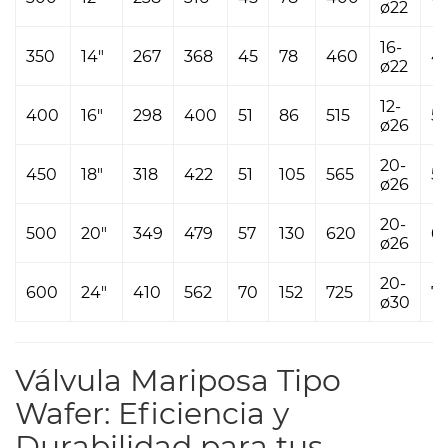
ø22
16-
350
14"
267
368
45
78
460
4
ø22
12-
400
16"
298
400
51
86
515
5
ø26
20-
450
18"
318
422
51
105
565
5
ø26
20-
500
20"
349
479
57
130
620
6
ø26
20-
600
24"
410
562
70
152
725
7
ø30
Válvula Mariposa Tipo
Wafer: Eficiencia y
Durabilidad para tus