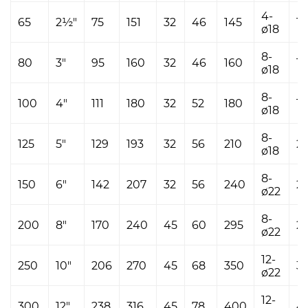
4-
65
2½"
75
151
32
46
145
1
ø18
8-
80
3"
95
160
32
46
160
1
ø18
8-
100
4"
111
180
32
52
180
1
ø18
8-
125
5"
129
193
32
56
210
2
ø18
8-
150
6"
142
207
32
56
240
2
ø22
8-
200
8"
170
240
45
60
295
2
ø22
12-
250
10"
206
270
45
68
350
3
ø22
12-
300
12"
238
316
45
78
400
4