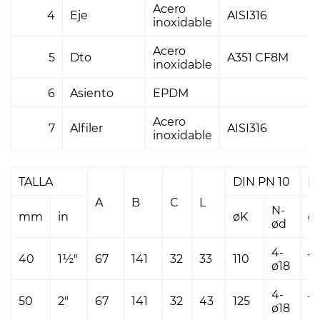
Acero
4
Eje
AISI316
inoxidable
Acero
5
Dto
A351 CF8M
inoxidable
6
Asiento
EPDM
Acero
7
Alfiler
AISI316
inoxidable
TALLA
DIN PN 10
D
A
B
C
L
N-
mm
in
øK
ø
ød
4-
40
1½"
67
141
32
33
110
11
ø18
4-
50
2"
67
141
32
43
125
12
ø18