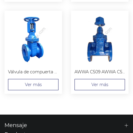
Válvula de compuerta de vástago ascendente de hierro fundido con sello metálico MSS SP-70
AWWA C509 AWWA C515 Válvula de compuerta de hierro fundido
Ver más
Ver más
Mensaje