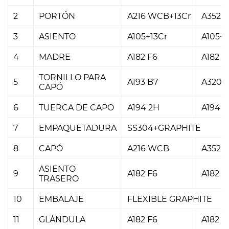
2
PORTÓN
A216 WCB+13Cr
A352 L
3
ASIENTO
A105+13Cr
A105+1
4
MADRE
A182 F6
A182 F
TORNILLO PARA
5
A193 B7
A320 L
CAPÓ
6
TUERCA DE CAPO
A194 2H
A194 7
7
EMPAQUETADURA
SS304+GRAPHITE
8
CAPÓ
A216 WCB
A352 
ASIENTO
9
A182 F6
A182 F
TRASERO
10
EMBALAJE
FLEXIBLE GRAPHITE
11
GLÁNDULA
A182 F6
A182 F