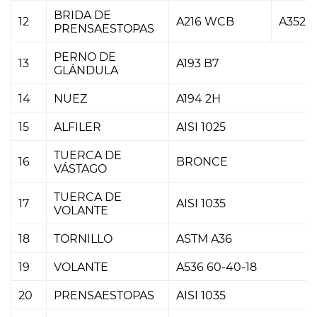
BRIDA DE
12
A216 WCB
A352 
PRENSAESTOPAS
PERNO DE
13
A193 B7
GLÁNDULA
14
NUEZ
A194 2H
15
ALFILER
AISI 1025
TUERCA DE
16
BRONCE
VÁSTAGO
TUERCA DE
17
AISI 1035
VOLANTE
18
TORNILLO
ASTM A36
19
VOLANTE
A536 60-40-18
20
PRENSAESTOPAS
AISI 1035