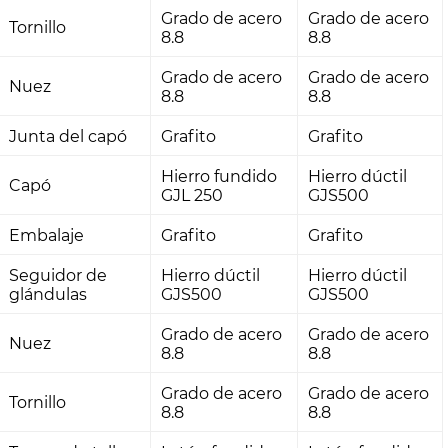
Grado de acero
Grado de acero
Tornillo
8.8
8.8
Grado de acero
Grado de acero
Nuez
8.8
8.8
Junta del capó
Grafito
Grafito
Hierro fundido
Hierro dúctil
Capó
GJL 250
GJS500
Embalaje
Grafito
Grafito
Seguidor de
Hierro dúctil
Hierro dúctil
glándulas
GJS500
GJS500
Grado de acero
Grado de acero
Nuez
8.8
8.8
Grado de acero
Grado de acero
Tornillo
8.8
8.8