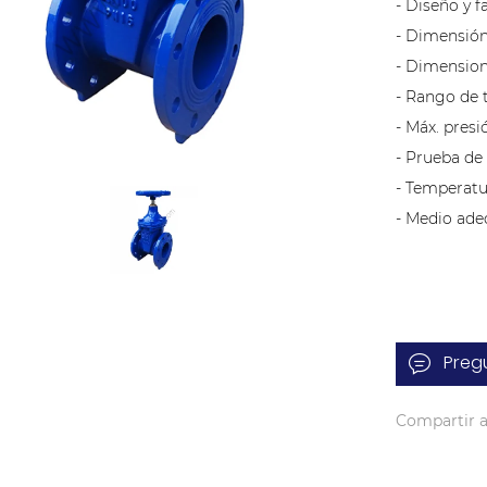
- Diseño y f
- Dimensión
- Dimensione
- Rango de
- Máx. presi
- Prueba de
- Temperatur
- Medio ade
Preg
Compartir a