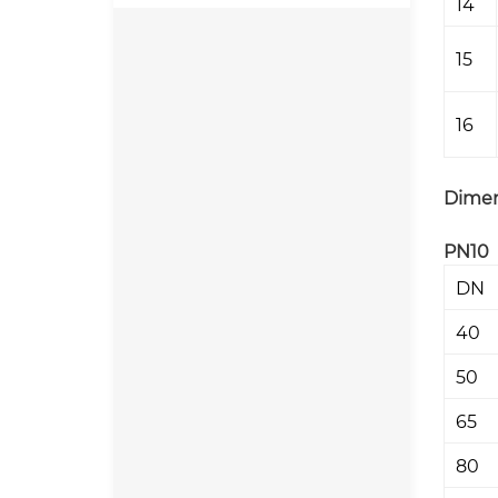
14
15
16
Dimen
PN10
DN
40
50
65
80