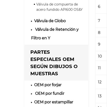
Válvula de compuerta de
6
acero fundido API600 OS&Y
7
Válvula de Globo
Válvula de Retención y
8
Filtro en Y
9
PARTES
10
ESPECIALES OEM
SEGÚN DIBUJOS O
11
MUESTRAS
12
OEM por forjar
OEM por fundir
13
OEM por estampillar