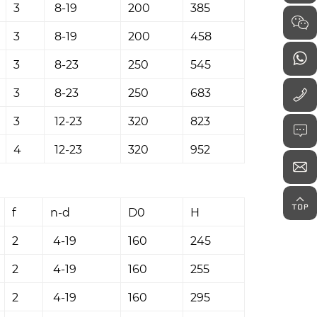
3
8-19
200
385
3
8-19
200
458
3
8-23
250
545
3
8-23
250
683
3
12-23
320
823
4
12-23
320
952
f
n-d
D0
H
2
4-19
160
245
2
4-19
160
255
2
4-19
160
295