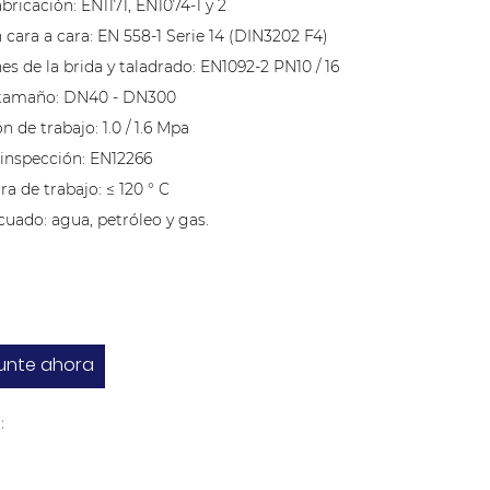
abricación: EN1171, EN1074-1 y 2
 cara a cara: EN 558-1 Serie 14 (DIN3202 F4)
s de la brida y taladrado: EN1092-2 PN10 / 16
 tamaño: DN40 - DN300
ón de trabajo: 1.0 / 1.6 Mpa
 inspección: EN12266
a de trabajo: ≤ 120 ° C
cuado: agua, petróleo y gas.
unte ahora
: