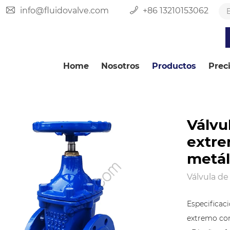
info@fluidovalve.com
+86 13210153062
Home
Nosotros
Productos
Prec
Válvu
extre
metál
Válvula d
Especificac
extremo con