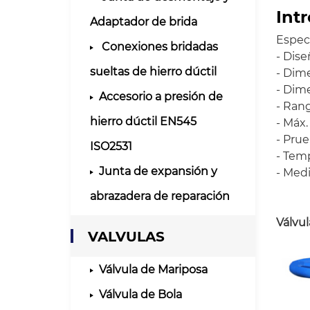
Int
Adaptador de brida
Especi
Conexiones bridadas
- Dise
sueltas de hierro dúctil
- Dime
- Dime
Accesorio a presión de
- Ran
hierro dúctil EN545
- Máx.
- Pru
ISO2531
- Temp
Junta de expansión y
- Medi
abrazadera de reparación
Válvu
VALVULAS
Válvula de Mariposa
Válvula de Bola