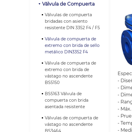
Válvula de Compuerta
Válvulas de compuerta
bridadas con asiento
resistente DIN 3352 F4 / F5
Válvula de compuerta de
extremo con brida de sello
metálico DIN3352 F4
Válvula de compuerta de
extremo con brida de
Especi
vástago no ascendente
- Dise
BS5150
- Dime
BS5163 Válvula de
- Dime
compuerta con brida
- Ran
asentada resistente
- Máx.
- Pru
Válvulas de compuerta de
- Temp
vástago no ascendente
- Medi
BS3464