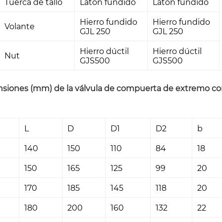
Tuerca de tallo
Latón fundido
Latón fundido
Hierro fundido
Hierro fundido
Volante
GJL 250
GJL 250
Hierro dúctil
Hierro dúctil
Nut
GJS500
GJS500
siones (mm) de la válvula de compuerta de extremo con 
L
D
D1
D2
b
140
150
110
84
18
150
165
125
99
20
170
185
145
118
20
180
200
160
132
22