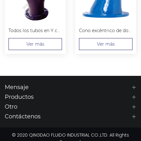
Todos los tubos en Y con bridas
Cono excéntrico de doble brida
Ver más
Ver más
Mensaje
Productos
Otro
Contáctenos
© 2020 QINGDAO FLUIDO INDUSTRIAL CO.,LTD. All Rights