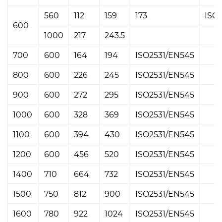
560
112
159
173
ISO
600
1000
217
243.5
700
600
164
194
ISO2531/EN545
800
600
226
245
ISO2531/EN545
900
600
272
295
ISO2531/EN545
1000
600
328
369
ISO2531/EN545
1100
600
394
430
ISO2531/EN545
1200
600
456
520
ISO2531/EN545
1400
710
664
732
ISO2531/EN545
1500
750
812
900
ISO2531/EN545
1600
780
922
1024
ISO2531/EN545