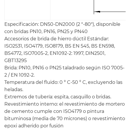
Especificación: DN50-DN2000 (2 "-80"), disponible
con bridas PN10, PN16, PN25 y PN40
Accesorios de brida de hierro dúctil Estándar:
ISO2531, ISO4179, ISO8179, BS EN 545, BS EN598,
BS4772, ISO7005-2, EN1092-2: 1997, DIN2501,
GBT13295
Brida: PN10, PN16 o PN25 taladrado según ISO 7005-
2 / EN 1092-2.
Temperatura del fluido: 0 ° C-50 ° C, excluyendo las
heladas.
Extremos de tubería: espita, casquillo o bridas.
Revestimiento interno: el revestimiento de mortero
de cemento cumple con ISO4179 o pintura
bituminosa (media de 70 micrones) o revestimiento
epoxi adherido por fusión