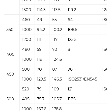
1500
114.3
113.5
119.2
124.
460
49
55
64
ISO
350
1000
94.2
100.2
108.5
1200
111
117
125.5
480
59
70
81
ISO
400
1000
119
124.6
500
70
87
98
ISO
450
1000
129.5
146.5
ISO2531/EN545
520
79
109
121
ISO
500
495
75.7
105.7
117.5
1000
163.6
178.8