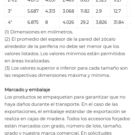
3"
5.687
4.313
3.068
11.82
2.9
12.7
2.
4"
6.875
8
4.026
29.2
3.826
31.84
3.
(1) Dimensiones en milímetros.
(2) El promedio del espesor de la pared del zócalo
alrededor de la periferia no debe ser menor que los
valores listados. Los valores mínimos están permitidos
en áreas localizadas.
(3) Los valores superior e inferior para cada tamaño son
las respectivas dimensiones máxima y mínima.
Marcado y embalaje
Los productos se empaquetan para garantizar que no
haya daños durante el transporte. En el caso de las
exportaciones, el embalaje estándar de exportación se
realiza en cajas de madera. Todos los accesorios forjados
están marcados con grado, número de lote, tamaño,
grado y nuestra marca comercial. En solicitudes