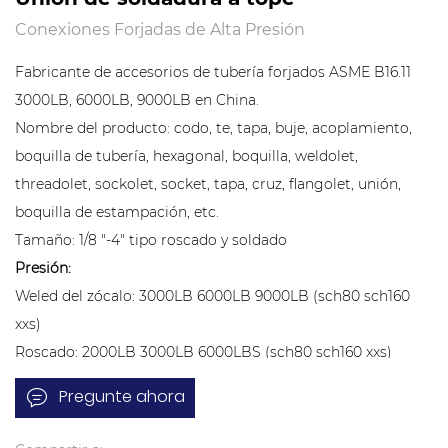
Conexiones Forjadas de Alta Presión
Fabricante de accesorios de tubería forjados ASME B16.11
3000LB, 6000LB, 9000LB en China.
Nombre del producto: codo, te, tapa, buje, acoplamiento,
boquilla de tubería, hexagonal, boquilla, weldolet,
threadolet, sockolet, socket, tapa, cruz, flangolet, unión,
boquilla de estampación, etc.
Tamaño: 1/8 "-4" tipo roscado y soldado
Presión:
Weled del zócalo: 3000LB 6000LB 9000LB (sch80 sch160
xxs)
Roscado: 2000LB 3000LB 6000LBS (sch80 sch160 xxs)
Conexión: Rosca (NPT, BSP, RP, G), Soldadura por enchufe
Pregunte ahora
Tipo: Codo, T, niple, acoplamiento completo, medio
acoplamiento, lateral, transversal, tapa, tapón, niple de