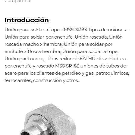
Compartir a:
cabeza hexagonal, niple de estampación, unión, weldolet,
sockolet, threadolet, nipolet, elbolet, latrolet, etc.
Introducción
Estándar: ANSI B16.11, EN10241, BS3799, JIS B2316, MSS SP-
Unión para soldar a tope - MSS-SP83 Tipos de uniones -
83, MSS SP-79;
Unión para soldar por enchufe, Unión roscada, Unión
Tratamiento superficial: chorro de arena, aceite
roscada macho x hembra, Unión para soldar por
antioxidante, galvanizado, pulido, negro.
enchufe x Rosca hembra, Unión para soldar a tope,
Espesor de pared: SCH5S, SCH10S, SCH10, SCH40S, STD, XS,
Unión por tuerca。 Proveedor de EATHU de soldadura
XXS, SCH20, SCH30, SCH40, SCH60, SCH80, SCH160, XXS y
por enchufe y roscado MSS SP-83 uniones de tubos de
etc.
acero para los clientes de petróleo y gas, petroquímicos,
ferrocarriles, construcción y otros.
Material:
Acero inoxidable: A182 F304 / 304L, A182 F316 / 316L, A182
F321, A182 F310S, A182 F347H, A182 F316Ti, A182 F317, 904L,
1.4301,1.4307,1.4401,1.4571,1.4541, 254Mo y etc.
Acero al carbono: ASTM A105, A350LF2, Q235, St37, 20 #,
16Mn, St45.8, A42CP, E24, A515 Gr60, A515 Gr 70, A420
WPL6, etc.