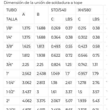
Dimensión de la unión de soldadura a tope
MOQ: a negociar.
TUBO
STD/S40
XH/S80
S1
Muestra: disponible
A
B
Precio: >> DESCARGUE la lista de precios más reciente de
TALLA
C
LBS
C
LBS
C
accesorios forjados de LISTA DE PRECIOS Y TECNOLOGÍA
1/8"
1.375
1.688
0.269
0.37
0.215
0.38
0.
Servicio: OEM personalizado
1/4"
1.375
1.688
0.364
0.38
0.302
0.38
0.
Plazo de pago: T / T o L / C
Entrega: 7-30 días según la cantidad del pedido.
3/8"
1.625
1.813
0.493
0.55
0.423
0.58
0.
1/2"
1.812
1.938
0.622
0.72
0.546
0.75
0.
3/4"
2.25
2.25
0.824
1.25
0.742
1.31
0.
1"
2.562
2.438
1.049
1.7
0.957
1.79
0.
1-1/4"
3.062
2.813
1.38
2.61
1.278
2.76
1.
1-1/2"
3.437
3
1.61
3.37
1.5
3.57
1.
2"
4.062
3.375
2.067
5.07
1.939
5.43
1.
2-1/2"
4.875
4.031
2.469
8.65
2.323
9.21
2.