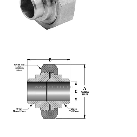
Acero inoxidable dúplex: UNS31803, SAF2205, UNS32205,
UNS31500, UNS32750, UNS32760, 1.4462,1.4410,1.4501 y etc.
Acero para tuberías: A694 F42, A694F52, A694 F60, A694
F65, A694 F70, A694 F80, etc.
Aleación de níquel: inconel600, inconel625, inconel690,
incoloy800, incoloy 825, incoloy 800H, C22, C 276,
Monel400, Alloy20, etc.
Aleación de Cr-Mo: A182 F11, A182 F5, A182 F22, A182 F91, A182
F9, 16mo3, etc.
Aplicación: Química del petróleo, refinería, industria
farmacéutica, industria de alimentos y bebidas,
desalinización de agua de mar, fabricación de papel,
industria de construcción naval, energía eléctrica, petróleo
y gas costa afuera y en tierra, industria minera, tratamiento
de agua, fabricación mecánica, fertilizantes químicos, etc.
Paquete: Cajas de cartón en estuches de madera.