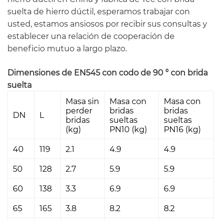
suelta de hierro dúctil, esperamos trabajar con
usted, estamos ansiosos por recibir sus consultas y
establecer una relación de cooperación de
beneficio mutuo a largo plazo.
Dimensiones de EN545 con codo de 90 ° con brida
suelta
Masa sin
Masa con
Masa con
perder
bridas
bridas
DN
L
bridas
sueltas
sueltas
(kg)
PN10 (kg)
PN16 (kg)
40
119
2.1
4.9
4.9
50
128
2.7
5.9
5.9
60
138
3.3
6.9
6.9
65
165
3.8
8.2
8.2