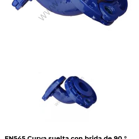
EN545 Curva suelta con brida de 90 °