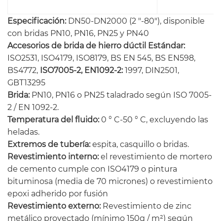
Especificación:
DN50-DN2000 (2 "-80"), disponible
con bridas PN10, PN16, PN25 y PN40
Accesorios de brida de hierro dúctil Estándar:
ISO2531, ISO4179, ISO8179, BS EN 545, BS EN598,
BS4772,
ISO7005-2, EN1092-2:
1997, DIN2501,
GBT13295
Brida:
PN10, PN16 o PN25 taladrado según ISO 7005-
2 / EN 1092-2.
Temperatura del fluido:
0 ° C-50 ° C, excluyendo las
heladas.
Extremos de tubería:
espita, casquillo o bridas.
Revestimiento interno:
el revestimiento de mortero
de cemento cumple con ISO4179 o pintura
bituminosa (media de 70 micrones) o revestimiento
epoxi adherido por fusión
Revestimiento externo:
Revestimiento de zinc
metálico proyectado (mínimo 150g / m²) según