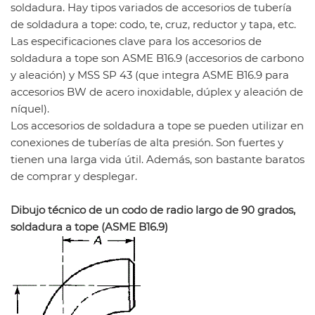
soldadura. Hay tipos variados de accesorios de tubería
madera o según su especificación
de soldadura a tope: codo, te, cruz, reductor y tapa, etc.
MOQ: a negociar.
Las especificaciones clave para los accesorios de
Muestra: disponible
soldadura a tope son ASME B16.9 (accesorios de carbono
Precio: >> Obtenga la lista de precios más reciente
y aleación) y MSS SP 43 (que integra ASME B16.9 para
Servicio: OEM personalizado
accesorios BW de acero inoxidable, dúplex y aleación de
níquel).
Paquete: caja y paleta de madera
Los accesorios de soldadura a tope se pueden utilizar en
Plazo de pago: T / T o L / C
conexiones de tuberías de alta presión. Son fuertes y
Entrega: 7-30 días según la cantidad del pedido.
tienen una larga vida útil. Además, son bastante baratos
de comprar y desplegar.
Dibujo técnico de un codo de radio largo de 90 grados,
soldadura a tope (ASME B16.9)