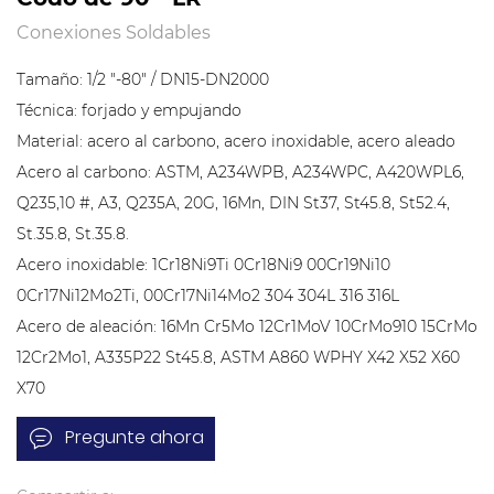
Conexiones Soldables
Tamaño: 1/2 "-80" / DN15-DN2000
Técnica: forjado y empujando
Material: acero al carbono, acero inoxidable, acero aleado
Acero al carbono: ASTM, A234WPB, A234WPC, A420WPL6,
Q235,10 #, A3, Q235A, 20G, 16Mn, DIN St37, St45.8, St52.4,
St.35.8, St.35.8.
Acero inoxidable: 1Cr18Ni9Ti 0Cr18Ni9 00Cr19Ni10
0Cr17Ni12Mo2Ti, 00Cr17Ni14Mo2 304 304L 316 316L
Acero de aleación: 16Mn Cr5Mo 12Cr1MoV 10CrMo910 15CrMo
12Cr2Mo1, A335P22 St45.8, ASTM A860 WPHY X42 X52 X60
X70
Estándar: ASME / ANSI B16.9, B16.11, B16.28, JIS B2311, B2312,
Pregunte ahora
B2312, B2316 ASTM A403 MSS SP-43, SP-83, SP-97
Modelo: Codo 45 ° / 90 ° / 180 LR / SR, Reductores, T, Curvas,