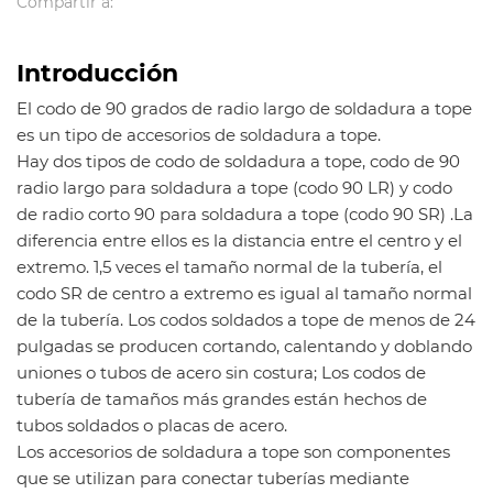
Compartir a:
Casquillo, Cruz.
Tipo: costura o sin costuras
Introducción
Fin: extremo biselado
El codo de 90 grados de radio largo de soldadura a tope
Superficie: pintura negra / aceite a prueba de herrumbre /
es un tipo de accesorios de soldadura a tope.
galvanizado en caliente
Hay dos tipos de codo de soldadura a tope, codo de 90
Espesor de pared: SCH10 / 10S, SCH20 / 20S, STD, SCH40 /
radio largo para soldadura a tope (codo 90 LR) y codo
40S, XS, SCH80, SCH100, SCH120, SCH140, SCH160, XXS, etc.
de radio corto 90 para soldadura a tope (codo 90 SR) .La
(para ANSI), SGP (para JIS)
diferencia entre ellos es la distancia entre el centro y el
Ángulos de codo: 30/45/60/90/180 °
extremo. 1,5 veces el tamaño normal de la tubería, el
codo SR de centro a extremo es igual al tamaño normal
Conexión: soldadura
de la tubería. Los codos soldados a tope de menos de 24
Forma: Igual, Reductora
pulgadas se producen cortando, calentando y doblando
Certificado: ISO -9001: 2000, API, CCS
uniones o tubos de acero sin costura; Los codos de
Aplicación: industria petroquímica y de gas, industria de
tubería de tamaños más grandes están hechos de
energía, industria de válvulas, obras hidráulicas, industria de
tubos soldados o placas de acero.
construcción naval, construcción, etc.
Los accesorios de soldadura a tope son componentes
que se utilizan para conectar tuberías mediante
Embalaje: paletas de madera contrachapada / caja de