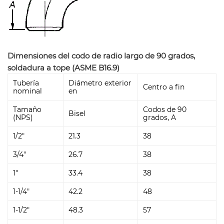
Dimensiones del codo de radio largo de 90 grados,
soldadura a tope (ASME B16.9)
Tubería
Diámetro exterior
Centro a fin
nominal
en
Tamaño
Codos de 90
Bisel
(NPS)
grados, A
1/2"
21.3
38
3/4"
26.7
38
1"
33.4
38
1-1/4"
42.2
48
1-1/2"
48.3
57