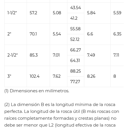
43.54
1-1/2"
57.2
5.08
5.84
5.59
41.2
55.58
2"
70.1
5.54
6.6
6.35
52.12
66.27
2-1/2"
85.3
7.01
7.49
7.11
64.31
88.25
3"
102.4
7.62
8.26
8
77.27
(1) Dimensiones en milímetros.
(2) La dimensión B es la longitud mínima de la rosca
perfecta. La longitud de la rosca útil (B más roscas con
raíces completamente formadas y crestas planas) no
debe ser menor que L2 (longitud efectiva de la rosca