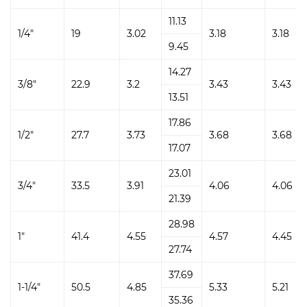
MOQ: a negociar.
11.13
Muestra: disponible
1/4"
19
3.02
3.18
3.18
9.45
Precio: >> DESCARGUE la lista de precios más reciente de
accesorios forjados de LISTA DE PRECIOS Y TECNOLOGÍA
14.27
3/8"
22.9
3.2
3.43
3.43
Servicio: OEM personalizado
13.51
Plazo de pago: T / T o L / C
17.86
Entrega: 7-30 días según la cantidad del pedido.
1/2"
27.7
3.73
3.68
3.68
17.07
23.01
3/4"
33.5
3.91
4.06
4.06
21.39
28.98
1"
41.4
4.55
4.57
4.45
27.74
37.69
1-1/4"
50.5
4.85
5.33
5.21
35.36