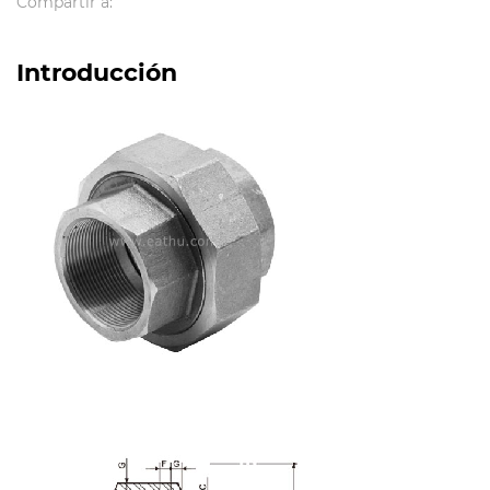
Compartir a:
cabeza hexagonal, niple de estampación, unión, weldolet,
sockolet, threadolet, nipolet, elbolet, latrolet, etc.
Introducción
Estándar: ANSI B16.11, EN10241, BS3799, JIS B2316, MSS SP-
83, MSS SP-79;
Tratamiento superficial: chorro de arena, aceite
antioxidante, galvanizado, pulido, negro.
Espesor de pared: SCH5S, SCH10S, SCH10, SCH40S, STD, XS,
XXS, SCH20, SCH30, SCH40, SCH60, SCH80, SCH160, XXS y
etc.
Material:
Acero inoxidable: A182 F304 / 304L, A182 F316 / 316L, A182
F321, A182 F310S, A182 F347H, A182 F316Ti, A182 F317, 904L,
1.4301,1.4307,1.4401,1.4571,1.4541, 254Mo y etc.
cero al carbono: ASTM A105, A350LF2, Q235, St37, 20 #,
16Mn, St45.8, A42CP, E24, A515 Gr60, A515 Gr 70, A420
WPL6, etc.