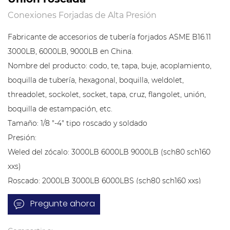
Conexiones Forjadas de Alta Presión
Fabricante de accesorios de tubería forjados ASME B16.11
3000LB, 6000LB, 9000LB en China.
Nombre del producto: codo, te, tapa, buje, acoplamiento,
boquilla de tubería, hexagonal, boquilla, weldolet,
threadolet, sockolet, socket, tapa, cruz, flangolet, unión,
boquilla de estampación, etc.
Tamaño: 1/8 "-4" tipo roscado y soldado
Presión:
Weled del zócalo: 3000LB 6000LB 9000LB (sch80 sch160
xxs)
Roscado: 2000LB 3000LB 6000LBS (sch80 sch160 xxs)
Conexión: Rosca (NPT, BSP, RP, G), Soldadura por enchufe
Pregunte ahora
Tipo: Codo, T, niple, acoplamiento completo, medio
acoplamiento, lateral, transversal, tapa, tapón, niple de