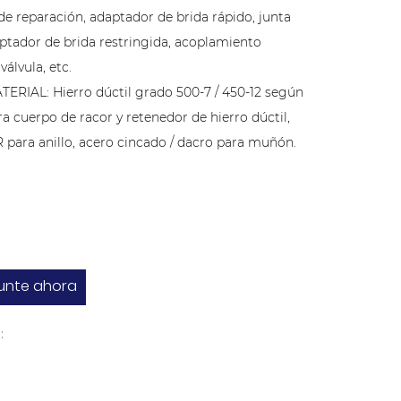
de reparación, adaptador de brida rápido, junta
aptador de brida restringida, acoplamiento
válvula, etc.
ATERIAL: Hierro dúctil grado 500-7 / 450-12 según
a cuerpo de racor y retenedor de hierro dúctil,
para anillo, acero cincado / dacro para muñón.
unte ahora
: