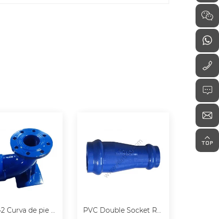
EN12842 Curva de pie de pato con zócalo con brida de PVC
PVC Double Socket Reducer