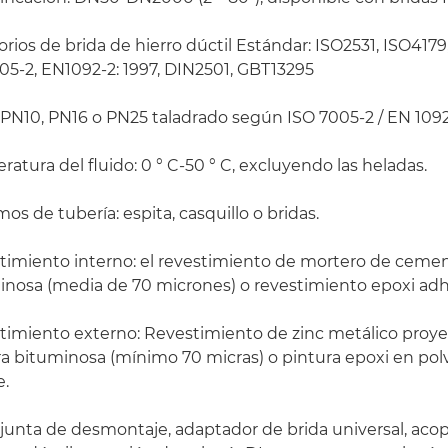
rios de brida de hierro dúctil Estándar: ISO2531, ISO417
05-2, EN1092-2: 1997, DIN2501, GBT13295
 PN10, PN16 o PN25 taladrado según ISO 7005-2 / EN 1092
atura del fluido: 0 ° C-50 ° C, excluyendo las heladas.
os de tubería: espita, casquillo o bridas.
timiento interno: el revestimiento de mortero de ceme
inosa (media de 70 micrones) o revestimiento epoxi adh
timiento externo: Revestimiento de zinc metálico proye
a bituminosa (mínimo 70 micras) o pintura epoxi en polv
e.
 junta de desmontaje, adaptador de brida universal, acop