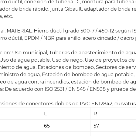
rro dúctil, conexión de tubería DI, montura para tubería
dor de brida rápido, junta Gibault, adaptador de brida r
, etc.
al: MATERIAL: Hierro dúctil grado 500-7 / 450-12 según 
rro dúctil, EPDM / NBR para anillo, acero cincado / dacr
ción: Uso municipal, Tuberías de abastecimiento de agua,
Uso de agua potable, Uso de riego, Uso de proyectos de
miento de agua, Estaciones de bombeo, Sectores de servi
ministro de agua, Estación de bombeo de agua potable, A
o de agua contra incendios, estación de bombeo de agu
: De acuerdo con ISO 2531 / EN 545 / EN598 y prueba de
siones de conectores dobles de PVC EN12842, curvatura
L
R
65
57