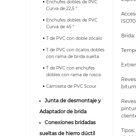
Enchufes dobles de PVC
Curva de 22,5 °
Acceso
Enchufes dobles de PVC
ISO70
Curva de 45 °
Brida:
T de PVC con doble zócalo
T de PVC con ócalos dobles
Temper
con rama de brida suelta
Extrem
T de PVC con enchufes
dobles con rama de rosca
Reves
Camiseta de PVC Scour
bitum
Junta de desmontaje y
Reves
pintur
Adaptador de brida
client
Conexiones bridadas
Tipos:
sueltas de hierro dúctil