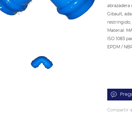
abrazadera 
Gibault, ad
restringido, 
Material: M
ISO 1083 par
EPDM / NBR 
Preg
Compartir a