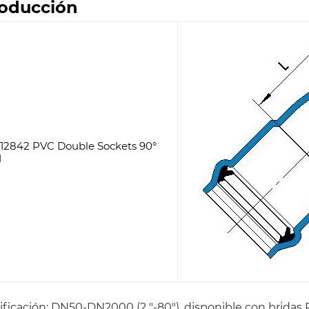
roducción
ificación: DN50-DN2000 (2 "-80"), disponible con bridas