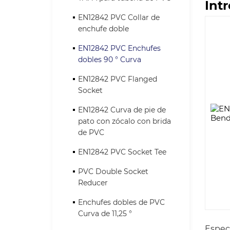
Int
EN12842 PVC Collar de
enchufe doble
EN12842 PVC Enchufes
dobles 90 ° Curva
EN12842 PVC Flanged
Socket
EN12842 Curva de pie de
pato con zócalo con brida
de PVC
EN12842 PVC Socket Tee
PVC Double Socket
Reducer
Enchufes dobles de PVC
Curva de 11,25 °
Espec