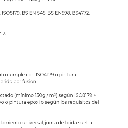
9, ISO8179, BS EN 545, BS EN598, BS4772,
-2.
nto cumple con ISO4179 o pintura
erido por fusión
ctado (mínimo 150g / m²) según ISO8179 +
o o pintura epoxi o según los requisitos del
lamiento universal, junta de brida suelta