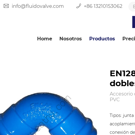
info@fluidovalve.com
+86 13210153062
Home
Nosotros
Productos
Prec
EN12
doble
Accesorio 
PVC
Tipos: junt
acoplamiento
conexión de