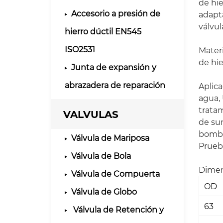
de hie
Accesorio a presión de
adapta
válvula
hierro dúctil EN545
ISO2531
Materi
de hie
Junta de expansión y
abrazadera de reparación
Aplica
agua, 
trata
VALVULAS
de su
bombe
Válvula de Mariposa
Prueba
Válvula de Bola
Dimen
Válvula de Compuerta
OD
Válvula de Globo
63
Válvula de Retención y