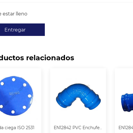
 estar lleno
Entregar
ductos relacionados
da ciega ISO 2531
EN12842 PVC Enchufes dobles 90 ° Curva