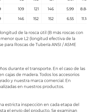
9
109
121
146
5.99
8.84
16.64
9
146
152
152
6.55
11.18
18.67
longitud de la rosca útil (B más roscas con
menor que L2 (longitud efectiva de la
se para Roscas de Tubería ANSI / ASME
s durante el transporte. En el caso de las
en cajas de madera. Todos los accesorios
grado y nuestra marca comercial. En
alizadas en nuestros productos.
na estricta inspección en cada etapa del
asta el envío del producto. Se examinan