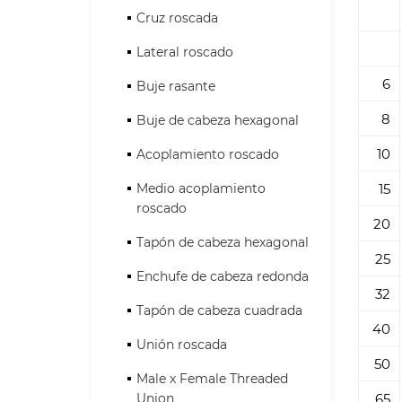
Cruz roscada
Lateral roscado
6
Buje rasante
8
Buje de cabeza hexagonal
10
Acoplamiento roscado
Medio acoplamiento
15
roscado
20
Tapón de cabeza hexagonal
25
Enchufe de cabeza redonda
32
Tapón de cabeza cuadrada
40
Unión roscada
50
Male x Female Threaded
Union
65