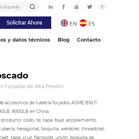
Solicitar Ahora
EN
ES
ios y datos técnicos
Blog
Contacto
oscado
 Forjadas de Alta Presión
de accesorios de tubería forjados ASME B16.11
00LB, 9000LB en China.
producto: codo, te, tapa, buje, acoplamiento,
tubería, hexagonal, boquilla, weldolet, threadolet,
cket, tapa, cruz, flangolet, unión, boquilla de