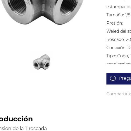
estampación
Tamaño: 1/8
Presión:
Weled del z
Roscado: 2
Conexión: R
Tipo: Codo,
acoplamiento
cabeza hexa
Preg
sockolet, thr
Estándar: AN
Compartir a
MSS SP-79;
Tratamiento 
galvanizado,
roducción
Espesor de 
sión de la T roscada
XXS, SCH20