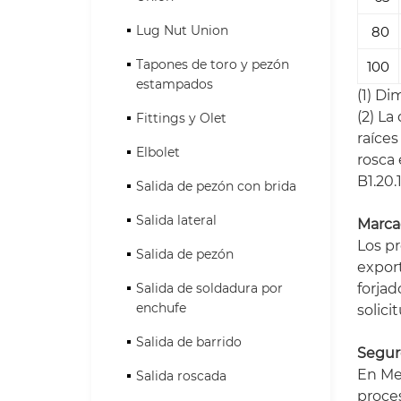
Lug Nut Union
80
Tapones de toro y pezón
100
estampados
(1) Di
(2) La
Fittings y Olet
raíce
Elbolet
rosca
B1.20.1
Salida de pezón con brida
Salida lateral
Marca
Los p
Salida de pezón
export
forja
Salida de soldadura por
enchufe
solic
Salida de barrido
Segur
En Met
Salida roscada
proces