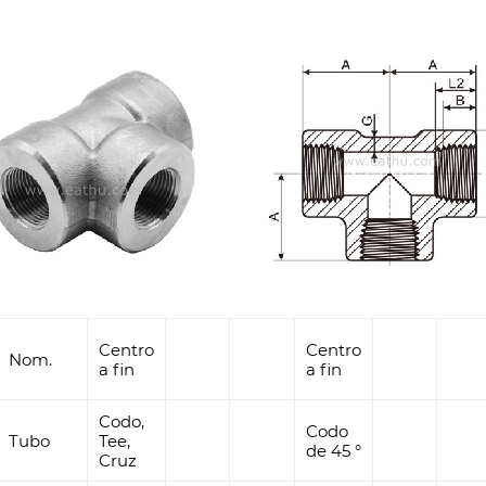
etc.
Material:
Acero inoxid
A182 F310S, 
1.4301,1.4307
Acero al ca
16Mn, St45.
etc.
Acero inoxi
UNS31500, U
Acero para 
Centro
Centro
Nom.
A694 F70, A
a fin
a fin
Aleación de 
Codo,
incoloy800,
Codo
Tubo
Tee,
de 45 °
Alloy20, etc.
Cruz
Aleación de 