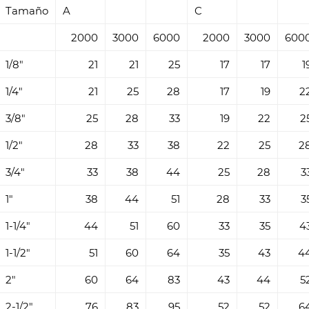
Tamaño
A
C
F9, 16mo3, e
Aplicación: 
2000
3000
6000
2000
3000
600
farmacéutic
1/8"
21
21
25
17
17
1
desalinizaci
1/4"
21
25
28
17
19
2
de construcc
afuera y en 
3/8"
25
28
33
19
22
2
fabricación 
1/2"
28
33
38
22
25
2
Paquete: Ca
MOQ: a nego
3/4"
33
38
44
25
28
3
Muestra: di
1"
38
44
51
28
33
3
Precio: >> 
1-1/4"
44
51
60
33
35
4
accesorios
Servicio: O
1-1/2"
51
60
64
35
43
4
Plazo de pag
2"
60
64
83
43
44
5
Entrega: 7-3
2-1/2"
76
83
95
52
52
6