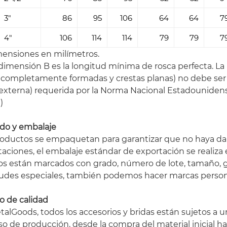
3"
86
95
106
64
64
7
4"
106
114
114
79
79
7
mensiones en milímetros.
 dimensión B es la longitud mínima de rosca perfecta. La 
s completamente formadas y crestas planas) no debe ser 
 externa) requerida por la Norma Nacional Estadouniden
)
do y embalaje
roductos se empaquetan para garantizar que no haya daño
aciones, el embalaje estándar de exportación se realiza 
dos están marcados con grado, número de lote, tamaño, 
itudes especiales, también podemos hacer marcas person
o de calidad
alGoods, todos los accesorios y bridas están sujetos a u
o de producción, desde la compra del material inicial h