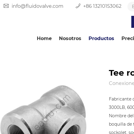
info@fluidovalve.com
+86 13210153062
Home
Nosotros
Productos
Prec
Tee r
Conexiones
Fabricante 
3000LB, 60
Nombre del 
boquilla de 
sockolet, so