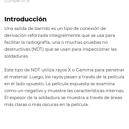
Compartir a:
cabeza hexagonal, pezón de estampación, unión, weldolet,
sockolet, threadolet, nipolet, elbolet, latrolet, etc.
Introducción
Estándar: ANSI B16.11, EN10241, BS3799, JIS B2316, MSS SP-
Una salida de barrido es un tipo de conexión de
83, MSS SP-79;
derivación reforzada integralmente que se usa para
Tratamiento superficial: chorro de arena, aceite
facilitar la radiografía, una o muchas pruebas no
antioxidante, galvanizado, pulido, negro.
destructivas (NDT) que se usan para inspeccionar las
Espesor de pared: SCH5S, SCH10S, SCH10, SCH40S, STD, XS,
soldaduras.
XXS, SCH20, SCH30, SCH40, SCH60, SCH80, SCH160, XXS y
etc.
Este tipo de NDT utiliza rayos X o Gamma para penetrar
el material. Luego, los rayos pasan a través de la película
Material:
en el lado opuesto. La película expuesta se examina
Acero inoxidable: A182 F304 / 304L, A182 F316 / 316L, A182
como un negativo y muestra las características internas.
F321, A182 F310S, A182 F347H, A182 F316Ti, A182 F317, 904L,
El espesor de la soldadura se muestra a través de áreas
1.4301,1.4307,1.4401,1.4571,1.4541, 254Mo y etc.
más claras o más oscuras en la película.
Acero al carbono: ASTM A105, A350LF2, Q235, St37, 20 #,
16Mn, St45.8, A42CP, E24, A515 Gr60, A515 Gr 70, A420
WPL6, etc.