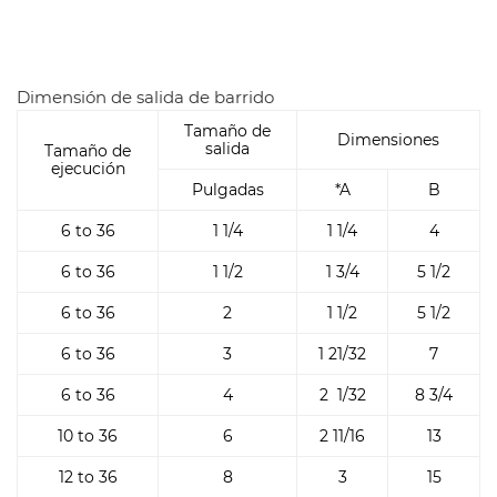
MOQ: a negociar.
Muestra: disponible
Precio: >> DESCARGUE la lista de precios más reciente de
Dimensión de salida de barrido
accesorios forjados de LISTA DE PRECIOS Y TECNOLOGÍA
Tamaño de
Dimensiones
Servicio: OEM personalizado
salida
Tamaño de
ejecución
Plazo de pago: T / T o L / C
Pulgadas
*A
B
Entrega: 7-30 días según la cantidad del pedido.
6 to 36
1 1/4
1 1/4
4
6 to 36
1 1/2
1 3/4
5 1/2
6 to 36
2
1 1/2
5 1/2
6 to 36
3
1 21/32
7
6 to 36
4
2 1/32
8 3/4
10 to 36
6
2 11/16
13
12 to 36
8
3
15