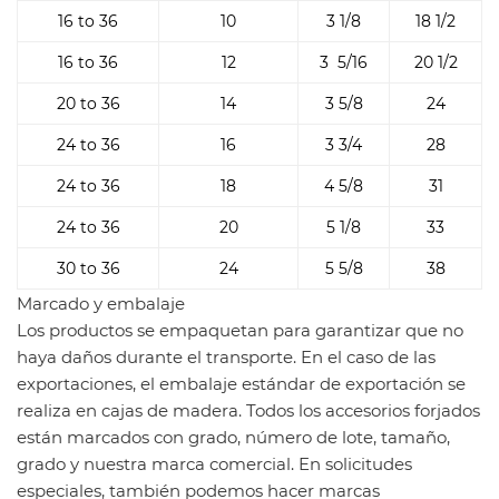
16 to 36
10
3 1/8
18 1/2
16 to 36
12
3 5/16
20 1/2
20 to 36
14
3 5/8
24
24 to 36
16
3 3/4
28
24 to 36
18
4 5/8
31
24 to 36
20
5 1/8
33
30 to 36
24
5 5/8
38
Marcado y embalaje
Los productos se empaquetan para garantizar que no
haya daños durante el transporte. En el caso de las
exportaciones, el embalaje estándar de exportación se
realiza en cajas de madera. Todos los accesorios forjados
están marcados con grado, número de lote, tamaño,
grado y nuestra marca comercial. En solicitudes
especiales, también podemos hacer marcas