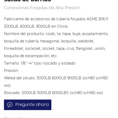
Conexiones Forjadas de Alta Presión
Fabricante de accesorios de tubería forjados ASME B16.11
3000LB, 6000LB, 9000LB en China.
Nombre del producto: codo, te, tapa, buje, acoplamiento,
boquilla de tubería, hexagonal, boquilla, weldolet,
threadolet, sockolet, socket, tapa, cruz, flangolet, unión,
boquilla de estampación, etc.
Tamaño: 1/8 "-4" tipo roscado y soldado
Presión:
Weled del zócalo: 3000LB 6000LB 9000LB (sch80 sch160
xxs)
Roscado: 2000LB 3000LB 6000LBS (sch80 sch160 xxs)
Conexión: Rosca (NPT, BSP, RP, G), Soldadura por enchufe
Pregunte ahora
Tipo: Codo, T, pezón, acoplamiento completo, medio
acoplamiento, lateral, cruzado, tapa, tapón, pezón de