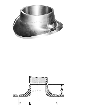
Acero inoxidable dúplex: UNS31803, SAF2205, UNS32205,
UNS31500, UNS32750, UNS32760, 1.4462,1.4410,1.4501 y etc
Acero para tuberías: A694 F42, A694F52, A694 F60, A694
F65, A694 F70, A694 F80, etc.
Aleación de níquel: inconel600, inconel625, inconel690,
incoloy800, incoloy 825, incoloy 800H, C22, C 276,
Monel400, Alloy20, etc.
Aleación de Cr-Mo: A182 F11, A182 F5, A182 F22, A182 F91, A182
F9, 16mo3, etc.
Aplicación: Química del petróleo, refinería, industria
farmacéutica, industria de alimentos y bebidas,
desalinización de agua de mar, fabricación de papel,
industria de construcción naval, energía eléctrica, petróleo
y gas costa afuera y en tierra, industria minera, tratamiento
de agua, fabricación mecánica, fertilizantes químicos, etc.
Paquete: Cajas de cartón en estuches de madera.