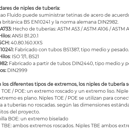
ares de niples de tubería:
ao Fluido puede suministrar tetinas de acero de acuerd
 británica BS EN10241 y la norma alemana DIN2982.
A733:
Hecho de tuberías: ASTM A53 / ASTM A106 / ASTM 
Hilos:
ANSI B1.20.1
SCH:
40.80.160.XXS
10241:
Fabricado con tubos BS1387, tipo medio y pesado.
ilos
: ISO 7/1, BS21
982:
Fabricado a partir de tubos DIN2440, tipo medio y p
os:
DIN2999
los diferentes tipos de extremos, los niples de tubería s
 TOE / POE: un extremo roscado y un extremo liso. Niple
xtremo es plano. Niples TOE / POE se utilizan para conect
a a tuberías no roscadas. según las dimensiones estándar
itos del proyecto.
illa BOE: un extremo biselado
e TBE: ambos extremos roscados. Niples TBE ambos extre