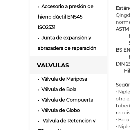
Accesorio a presión de
Estánd
Qingd
hierro dúctil EN545
norma
ISO2531
ASTM 
Junta de expansión y
abrazadera de reparación
BS EN
H
DIN 2
VALVULAS
Hil
Válvula de Mariposa
Según 
Válvula de Bola
·
Niple
otro e
Válvula de Compuerta
tuberí
Válvula de Globo
requis
·
Boqu
Válvula de Retención y
·
Nipl