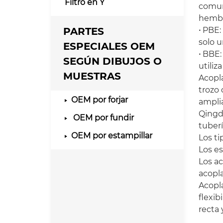
Filtro en Y
comune
hembr
PARTES
·
PBE: 
solo u
ESPECIALES OEM
·
BBE: 
SEGÚN DIBUJOS O
utiliz
MUESTRAS
Acopla
trozo 
OEM por forjar
amplia
Qingd
OEM por fundir
tuberí
OEM por estampillar
Los ti
Los e
Los ac
acopl
Acopl
flexib
recta 