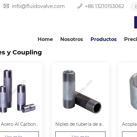
info@fluidovalve.com
+86 13210153062
Home
Nosotros
Productos
Prec
es y Coupling
Niple Acero Al Carbon ASTM A733
Niples de tubería de acero BS EN10241