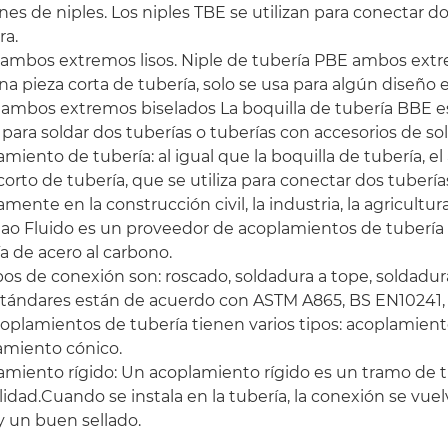
s de niples. Los niples TBE se utilizan para conectar do
a.
ambos extremos lisos. Niple de tubería PBE ambos extrem
na pieza corta de tubería, solo se usa para algún diseño 
ambos extremos biselados La boquilla de tubería BBE es
a para soldar dos tuberías o tuberías con accesorios de so
miento de tubería: al igual que la boquilla de tubería, 
corto de tubería, que se utiliza para conectar dos tuberías
mente en la construcción civil, la industria, la agricultura
ao Fluido es un proveedor de acoplamientos de tubería 
a de acero al carbono.
pos de conexión son: roscado, soldadura a tope, soldadur
stándares están de acuerdo con ASTM A865, BS EN10241
oplamientos de tubería tienen varios tipos: acoplamien
amiento cónico.
amiento rígido: Un acoplamiento rígido es un tramo de 
ilidad.Cuando se instala en la tubería, la conexión se vu
y un buen sellado.