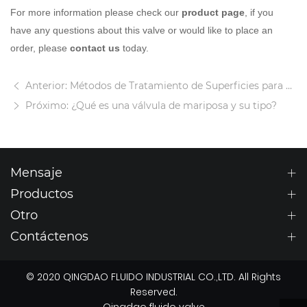
For more information please check our
product page
, if you
have any questions about this valve or would like to place an
order, please
contact us
today.
Anterior: Métodos de Tratamiento de Superficies para Componentes de Válvulas
Próximo: ¿Qué es una válvula de mariposa y su tipo?
Mensaje
Productos
Otro
Contáctenos
© 2020 QINGDAO FLUIDO INDUSTRIAL CO.,LTD. All Rights
Reserved.