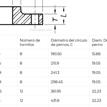
Número de
Diámetro del círculo
Diam. D
tornillos
de pernos, C
perno
8
8
190.50
15.88
6
8
215.9
19.05
9
8
241.3
19.05
9
8
298.45
19.05
5
12
361.95
22.23
5
12
431.8
22.23