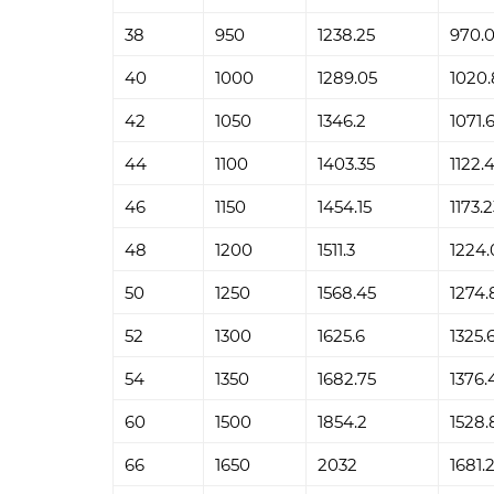
38
950
1238.25
970.
40
1000
1289.05
1020.
42
1050
1346.2
1071.
44
1100
1403.35
1122.
46
1150
1454.15
1173.
48
1200
1511.3
1224.
50
1250
1568.45
1274.
52
1300
1625.6
1325.
54
1350
1682.75
1376.
60
1500
1854.2
1528.
66
1650
2032
1681.