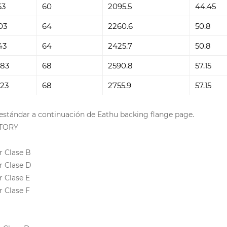
63
60
2095.5
44.45
03
64
2260.6
50.8
43
64
2425.7
50.8
.83
68
2590.8
57.15
.23
68
2755.9
57.15
el estándar a continuación de
Eathu backing flange page
.
TORY
r Clase B
r Clase D
r Clase E
r Clase F