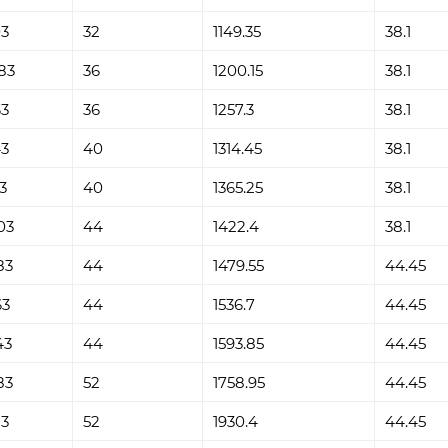
03
32
1149.35
38.1
83
36
1200.15
38.1
63
36
1257.3
38.1
43
40
1314.45
38.1
23
40
1365.25
38.1
03
44
1422.4
38.1
83
44
1479.55
44.45
63
44
1536.7
44.45
43
44
1593.85
44.45
83
52
1758.95
44.45
23
52
1930.4
44.45