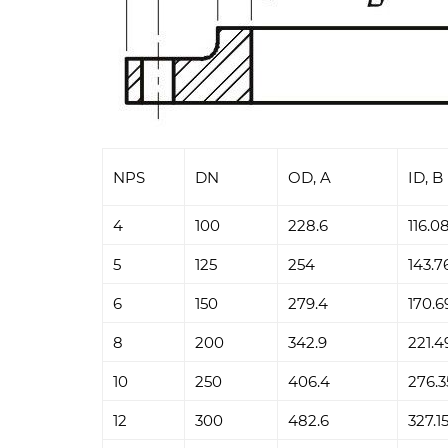
NPS
DN
OD, A
ID, B
4
100
228.6
116.0
5
125
254
143.7
6
150
279.4
170.6
8
200
342.9
221.4
10
250
406.4
276.3
12
300
482.6
327.1