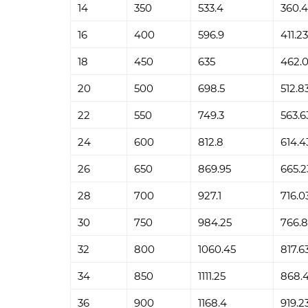
14
350
533.4
360.4
16
400
596.9
411.23
18
450
635
462.
20
500
698.5
512.8
22
550
749.3
563.6
24
600
812.8
614.4
26
650
869.95
665.2
28
700
927.1
716.0
30
750
984.25
766.8
32
800
1060.45
817.6
34
850
1111.25
868.
36
900
1168.4
919.2