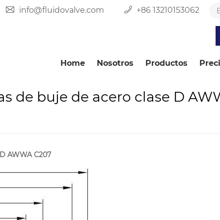
info@fluidovalve.com
+86 13210153062
Home
Nosotros
Productos
Prec
das de buje de acero clase D A
se D AWWA C207