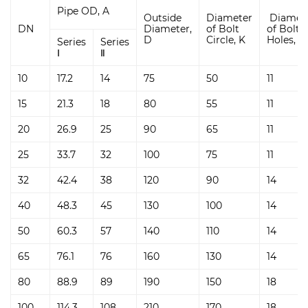
Pipe OD, A
Outside
Diameter
Diamet
DN
Diameter,
of Bolt
of Bolt
D
Circle, K
Holes, L
Series
Series
Ⅰ
Ⅱ
10
17.2
14
75
50
11
15
21.3
18
80
55
11
20
26.9
25
90
65
11
25
33.7
32
100
75
11
32
42.4
38
120
90
14
40
48.3
45
130
100
14
50
60.3
57
140
110
14
65
76.1
76
160
130
14
80
88.9
89
190
150
18
100
114.3
108
210
170
18