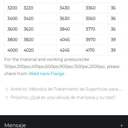
3200
3220
3430
3360
36
3400
3420
3630
3560
36
3600
3620
3840
3770
36
3800
3820
4045
3970
39
4000
4020
4245
4170
39
For the material and working pressure,like
150psi,300psi,400psi,600psi,900psi,1500psi,2500psi, please
check from
Weld neck Flange
Anterior: Métodos de Tratamiento de Superficies para Componentes de Válvulas
Próximo: ¿Qué es una válvula de mariposa y su tipo?
Mensaje