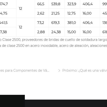
374,7
66,5
539,8
323,9
406,4
99
12
14,75
2,62
21,25
12,75
16,00
45
441,5
73,2
619,3
381,0
406,4
13
12
17,38
2,88
24,38
15,00
16,00
61
o Clase 2500, proveedores de bridas de cuello de soldadura larg
 de clase 2500 en acero inoxidable, acero de aleación, aleacione
 para Componentes de Válvulas
Próximo: ¿Qué es una válvu