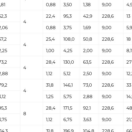
1,81
0,88
3,50
1,38
9,00
4,
52,3
22,4
95,3
42,9
228,6
13
4
2,06
0,88
3,75
1,69
9,00
5,
57,2
25,4
108,0
50,8
228,6
18
4
2,25
1,00
4,25
2,00
9,00
8,
73,2
28,4
130,0
63,5
228,6
27
4
2,88
1,12
5,12
2,50
9,00
12
79,2
31,8
146,1
73,0
228,6
33
4
3,12
1,25
5,75
2,88
9,00
14
95,3
28,4
171,5
92,1
228,6
4
8
3,75
1,12
6,75
3,63
9,00
21
114,3
31,8
196,9
104,8
228,6
66