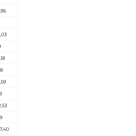
,96
,03
9
,18
48
2,59
8
2,53
9
7,40