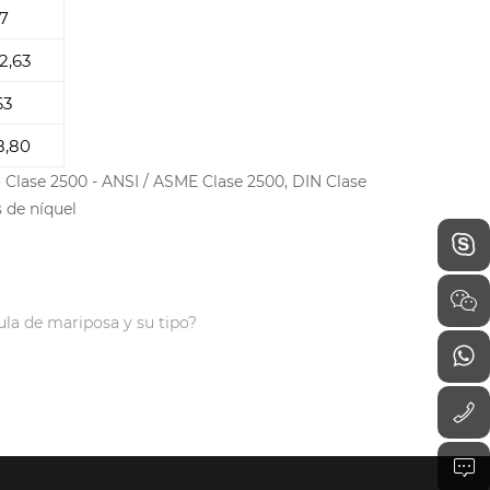
7
2,63
63
8,80
o Clase 2500 - ANSI / ASME Clase 2500, DIN Clase
s de níquel
la de mariposa y su tipo?