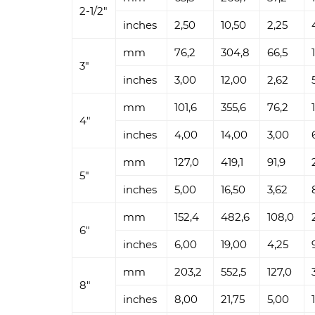
2-1/2"
inches
2,50
10,50
2,25
mm
76,2
304,8
66,5
3"
inches
3,00
12,00
2,62
mm
101,6
355,6
76,2
4"
inches
4,00
14,00
3,00
mm
127,0
419,1
91,9
5"
inches
5,00
16,50
3,62
mm
152,4
482,6
108,0
6"
inches
6,00
19,00
4,25
mm
203,2
552,5
127,0
8"
inches
8,00
21,75
5,00