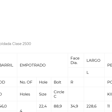
soldada Clase 2500
Face
LARGO
Dia.
BARRIL
EMPOTRADO
P
L
OD
No. OF
Hole
Bolt
R
P
Circle
D
Holes
Size
KI
C
46,0
22,4
88,9
34,9
228,6
11
4