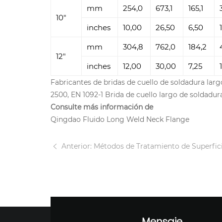
mm
254,0
673,1
165,1
10"
inches
10,00
26,50
6,50
mm
304,8
762,0
184,2
12"
inches
12,00
30,00
7,25
Fabricantes de bridas de cuello de soldadura larg
2500, EN 1092-1 Brida de cuello largo de soldadura
Consulte más información de
Qingdao Fluido Long Weld Neck Flange
Anterior: Métodos de Tratamiento de Superficies