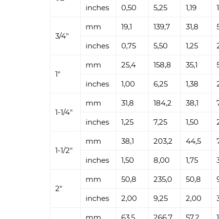
inches
0,50
5,25
1,19
mm
19,1
139,7
31,8
3/4"
inches
0,75
5,50
1,25
mm
25,4
158,8
35,1
1"
inches
1,00
6,25
1,38
mm
31,8
184,2
38,1
1-1/4"
inches
1,25
7,25
1,50
mm
38,1
203,2
44,5
1-1/2"
inches
1,50
8,00
1,75
mm
50,8
235,0
50,8
2"
inches
2,00
9,25
2,00
mm
63,5
266,7
57,2