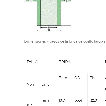
Dimensiones y pesos de la brida de cuello largo 
TALLA
BRIDA
Bore
OD
Thk
Nom
Unit
B
O
T
mm
12,7
133,4
30,2
1/2"