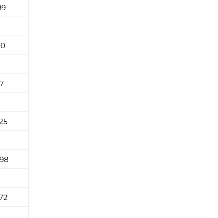
99
90
17
,25
,98
8
,72